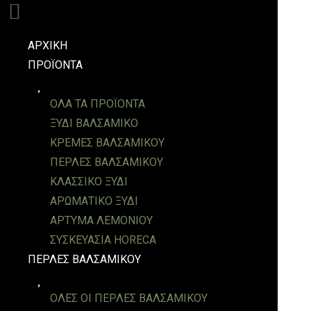
Ανοίξτε τη γραμμή εργαλείων
ΑΡΧΙΚΉ
ΠΡΟΪΌΝΤΑ
ΌΛΑ ΤΑ ΠΡΟΪΌΝΤΑ
ΞΎΔΙ ΒΑΛΣΆΜΙΚΟ
ΕΠΙΚΟΙΝΩΝΙΑ
ΚΡΈΜΕΣ ΒΑΛΣΆΜΙΚΟΥ
ΠΈΡΛΕΣ ΒΑΛΣΆΜΙΚΟΥ
ΚΛΑΣΣΙΚΌ ΞΎΔΙ
ΤΗΛ.:
(0030) 27210 69126
ΑΡΩΜΑΤΙΚΌ ΞΎΔΙ
info@papadeasvinegar.gr
ΆΡΤΥΜΑ ΛΕΜΟΝΙΟΎ
ΠΑΠΑΔΕΑΣ Ι.Κ.Ε.
ΣΥΣΚΕΥΑΣΊΑ HORECA
ΒΙ.ΠΕ Καλαμάτας, 24100,
ΠΈΡΛΕΣ ΒΑΛΣΆΜΙΚΟΥ
Καλαμάτα, Ελλάδα
ΌΛΕΣ ΟΙ ΠΈΡΛΕΣ ΒΑΛΣΆΜΙΚΟΥ